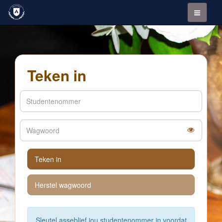
Teken in
Teken in
Herstel wagwoord
Sleutel asseblief jou studentenommer in voordat